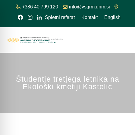
+386 40 799 120
info@vsgrm.unm.si
Spletni referat
Kontakt
English
Študentje tretjega letnika na
Ekološki kmetiji Kastelic