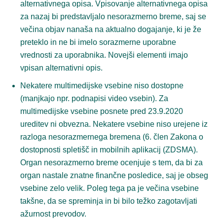
alternativnega opisa. Vpisovanje alternativnega opisa
za nazaj bi predstavljalo nesorazmerno breme, saj se
večina objav nanaša na aktualno dogajanje, ki je že
preteklo in ne bi imelo sorazmerne uporabne
vrednosti za uporabnika. Novejši elementi imajo
vpisan alternativni opis.
Nekatere multimedijske vsebine niso dostopne
(manjkajo npr. podnapisi video vsebin). Za
multimedijske vsebine posnete pred 23.9.2020
ureditev ni obvezna. Nekatere vsebine niso urejene iz
razloga nesorazmernega bremena (6. člen Zakona o
dostopnosti spletišč in mobilnih aplikacij (ZDSMA).
Organ nesorazmerno breme ocenjuje s tem, da bi za
organ nastale znatne finančne posledice, saj je obseg
vsebine zelo velik. Poleg tega pa je večina vsebine
takšne, da se spreminja in bi bilo težko zagotavljati
ažurnost prevodov.