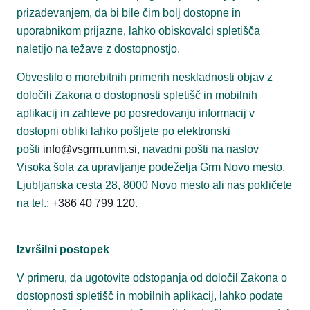
prizadevanjem, da bi bile čim bolj dostopne in
uporabnikom prijazne, lahko obiskovalci spletišča
naletijo na težave z dostopnostjo.
Obvestilo o morebitnih primerih neskladnosti objav z
določili Zakona o dostopnosti spletišč in mobilnih
aplikacij in zahteve po posredovanju informacij v
dostopni obliki lahko pošljete po elektronski
pošti
info@vsgrm.unm.si
, navadni pošti na naslov
Visoka šola za upravljanje podeželja Grm Novo mesto,
Ljubljanska cesta 28, 8000 Novo mesto ali nas pokličete
na tel.:
+386 40 799 120
.
Izvršilni postopek
V primeru, da ugotovite odstopanja od določil Zakona o
dostopnosti spletišč in mobilnih aplikacij, lahko podate