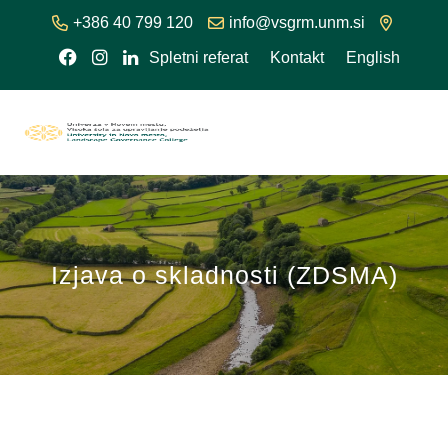
+386 40 799 120
info@vsgrm.unm.si
Spletni referat
Kontakt
English
Izjava o skladnosti (ZDSMA)