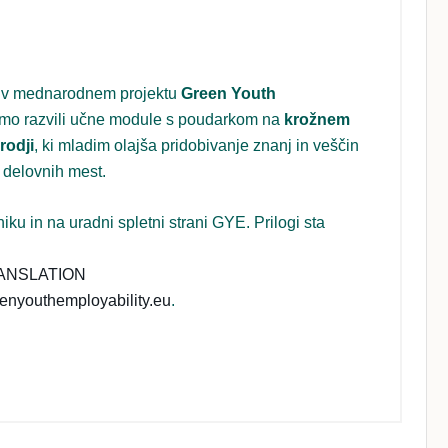
r v mednarodnem projektu
Green Youth
 smo razvili učne module s poudarkom na
krožnem
rodji
, ki mladim olajša pridobivanje znanj in veščin
 delovnih mest.
iku in na uradni spletni strani GYE. Prilogi sta
ANSLATION
enyouthemployability.eu
.