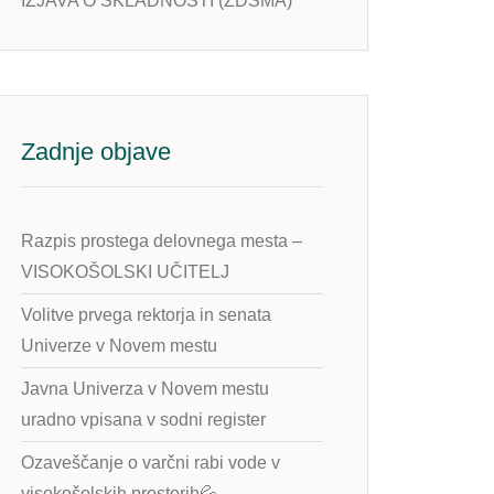
IZJAVA O SKLADNOSTI (ZDSMA)
Zadnje objave
Razpis prostega delovnega mesta –
VISOKOŠOLSKI UČITELJ
Volitve prvega rektorja in senata
Univerze v Novem mestu
Javna Univerza v Novem mestu
uradno vpisana v sodni register
Ozaveščanje o varčni rabi vode v
visokošolskih prostorih💦