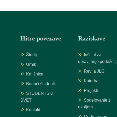
Hitre povezave
Raziskave
Študij
Inštitut za
upravljanje podeželj
Urnik
Revija JLG
Knjižnica
Katedra
Bodoči študenti
Projekti
ŠTUDENTSKI
SVET
Sodelovanje z
okoljem
Kontakt
Mednarodne