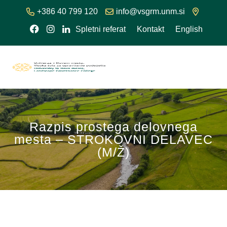
+386 40 799 120
info@vsgrm.unm.si
Spletni referat
Kontakt
English
Razpis prostega delovnega
mesta – STROKOVNI DELAVEC
(M/Ž)