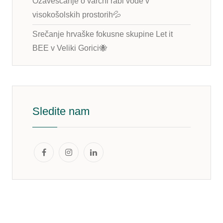
Ozaveščanje o varčni rabi vode v
visokošolskih prostorih💦
Srečanje hrvaške fokusne skupine Let it
BEE v Veliki Gorici🐝
Sledite nam