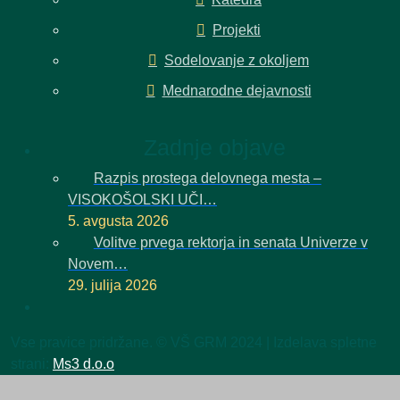
Projekti
Sodelovanje z okoljem
Mednarodne dejavnosti
Zadnje objave
Razpis prostega delovnega mesta –
VISOKOŠOLSKI UČI…
5. avgusta 2026
Volitve prvega rektorja in senata Univerze v
Novem…
29. julija 2026
Vse pravice pridržane. © VŠ GRM 2024 | Izdelava spletne
strani:
Ms3 d.o.o