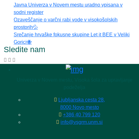
Javna Univerza v Novem mestu uradno vpisana v
sodni register
Ozaveščanje o varčni rabi vode v visokošolskih
prostorih💦
Srečanje hrvaške fokusne skupine Let it BEE v Veliki
Gorici🐝
Sledite nam
Univerza v Novem mestu, Visoka šola za upravljanje
podeželja
Ljubljanska cesta 28,
8000 Novo mesto
+386 40 799 120
info@vsgrm.unm.si