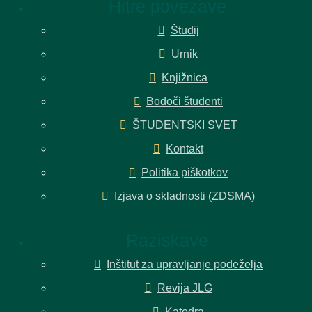
Hitre povezave
Študij
Urnik
Knjižnica
Bodoči študenti
ŠTUDENTSKI SVET
Kontakt
Politika piškotkov
Izjava o skladnosti (ZDSMA)
Raziskave
Inštitut za upravljanje podeželja
Revija JLG
Katedra