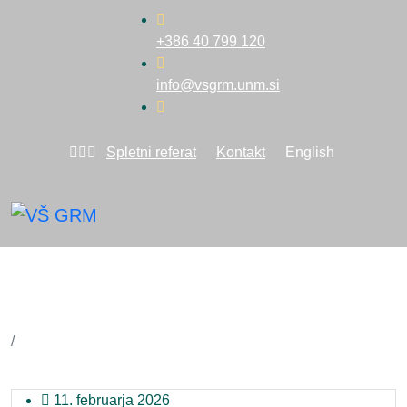
+386 40 799 120
info@vsgrm.unm.si
Spletni referat
Kontakt
English
5. srečanje v okviru projekta GYE –
Modul Digitalna transformacija
Domov
5. srečanje v okviru projekta GYE – Modul Digitalna
transformacija
11. februarja 2026