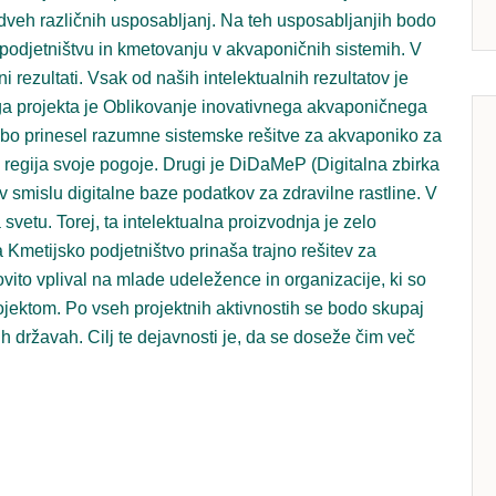
 dveh različnih usposabljanj. Na teh usposabljanjih bodo
podjetništvu in kmetovanju v akvaponičnih sistemih. V
lni rezultati. Vsak od naših intelektualnih rezultatov je
ega projekta je Oblikovanje inovativnega akvaponičnega
 bo prinesel razumne sistemske rešitve za akvaponiko za
regija svoje pogoje. Drugi je DiDaMeP (Digitalna zbirka
o v smislu digitalne baze podatkov za zdravilne rastline. V
 svetu. Torej, ta intelektualna proizvodnja je zelo
a Kmetijsko podjetništvo prinaša trajno rešitev za
ovito vplival na mlade udeležence in organizacije, ki so
ektom. Po vseh projektnih aktivnostih se bodo skupaj
ih državah. Cilj te dejavnosti je, da se doseže čim več