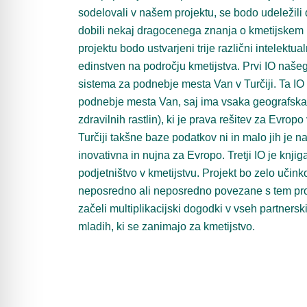
sodelovali v našem projektu, se bodo udeležili
dobili nekaj dragocenega znanja o kmetijskem 
projektu bodo ustvarjeni trije različni intelektua
edinstven na področju kmetijstva. Prvi IO naš
sistema za podnebje mesta Van v Turčiji. Ta IO
podnebje mesta Van, saj ima vsaka geografska 
zdravilnih rastlin), ki je prava rešitev za Evrop
Turčiji takšne baze podatkov ni in malo jih je na
inovativna in nujna za Evropo. Tretji IO je knjig
podjetništvo v kmetijstvu. Projekt bo zelo učink
neposredno ali neposredno povezane s tem proj
začeli multiplikacijski dogodki v vseh partnersk
mladih, ki se zanimajo za kmetijstvo.