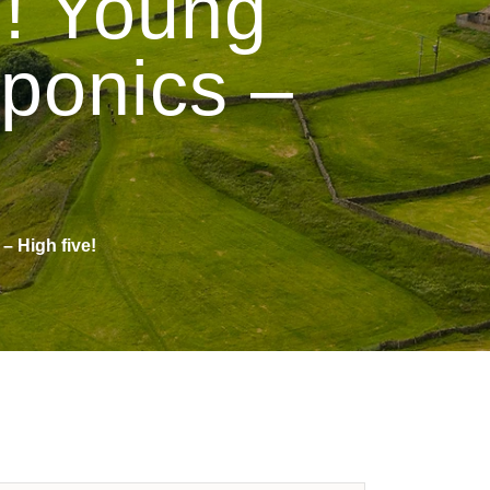
! Young
ponics –
 High five!