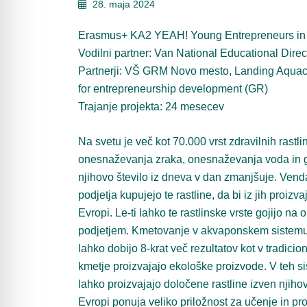
28. maja 2024
Erasmus+ KA2 YEAH! Young Entrepreneurs in A
Vodilni partner: Van National Educational Direc
Partnerji: VŠ GRM Novo mesto, Landing Aquacultu
for entrepreneurship development (GR)
Trajanje projekta: 24 mesecev
Na svetu je več kot 70.000 vrst zdravilnih rastl
onesnaževanja zraka, onesnaževanja voda in gl
njihovo število iz dneva v dan zmanjšuje. Venda
podjetja kupujejo te rastline, da bi iz jih proi
Evropi. Le-ti lahko te rastlinske vrste gojijo n
podjetjem. Kmetovanje v akvaponskem sistemu 
lahko dobijo 8-krat več rezultatov kot v tradi
kmetje proizvajajo ekološke proizvode. V teh si
lahko proizvajajo določene rastline izven njih
Evropi ponuja veliko priložnost za učenje in pr