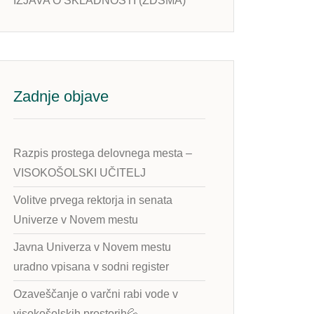
IZJAVA O SKLADNOSTI (ZDSMA)
Zadnje objave
Razpis prostega delovnega mesta –
VISOKOŠOLSKI UČITELJ
Volitve prvega rektorja in senata
Univerze v Novem mestu
Javna Univerza v Novem mestu
uradno vpisana v sodni register
Ozaveščanje o varčni rabi vode v
visokošolskih prostorih💦