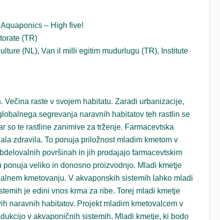
quaponics – High five!
torate (TR)
re (NL), Van il milli egitim mudurlugu (TR), Institute
in. Večina raste v svojem habitatu. Zaradi urbanizacije,
obalnega segrevanja naravnih habitatov teh rastlin se
r so te rastline zanimive za trženje. Farmacevtska
zvajala zdravila. To ponuja priložnost mladim kmetom v
a obdelovalnih površinah in jih prodajajo farmacevtskim
ponuja veliko in donosno proizvodnjo. Mladi kmetje
cionalnem kmetovanju. V akvaponskih sistemih lahko mladi
stemih je edini vnos krma za ribe. Torej mladi kmetje
ovih naravnih habitatov. Projekt mladim kmetovalcem v
odukcijo v akvaponičnih sistemih. Mladi kmetje, ki bodo