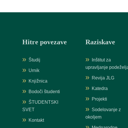
Hitre povezave
Raziskave
Študij
Inštitut za
upravljanje podeželj
Urnik
Revija JLG
Knjižnica
Katedra
Bodoči študenti
Projekti
ŠTUDENTSKI
SVET
Sodelovanje z
okoljem
Kontakt
Mednarodne