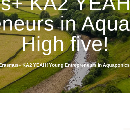
s+ KA2 YEAH
eneurs in Aqua
High five!
Erasmus+ KA2 YEAH! Young Entrepreneurs in Aquaponics –